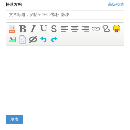
接: https://pan.baidu.com/s/1xsbCH0SdsC2OKG0Vw6vP1w?
快速发帖
高级模式
pwd=mbyu 提取码: mbyu 复制这段内容后打开百度网盘
手机App，操作更方便哦
发表