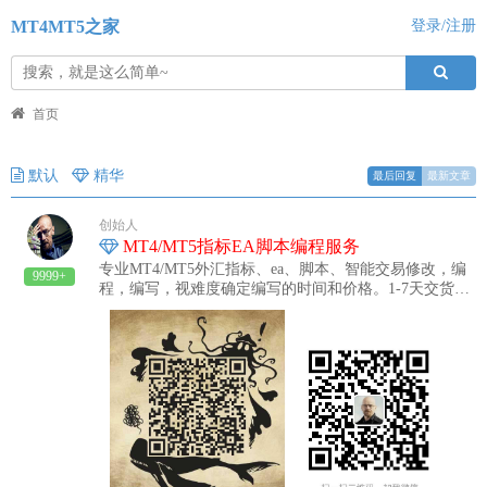
MT4MT5之家
登录/注册
首页
默认
精华
最后回复
最新文章
创始人
MT4/MT5指标EA脚本编程服务
专业MT4/MT5外汇指标、ea、脚本、智能交易修改，编
9999+
程，编写，视难度确定编写的时间和价格。1-7天交货，
完美的售后服务，全部五星级评价，就是这么牛掰，竭
诚为各位老板打造交易的利器，我们不收割韭菜，我们
只是镰刀的锻造者。联系方式：QQ/微信：29996044免
责声明：MT4/MT5EA仅是代替各位老板执行您的交易
策略，不能保证各位老板赢利，因为盈利的最终是要看
各位老板的策略是否能盈利，市场有风险，计算机及网
络也存在间接风险，任何因素导致的一切可能的盈利及
损失均由客户自行承担！风险提示：MT4/MT5EA可以
进行实时交易，因此存在金融交易风险，请务必先在模
拟账户上测试验证后，再自主决定是否进场交易。