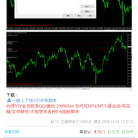
下载：
一键上下挂STOP单脚本
办理VIP会员联系QQ/微信:29996044 另代写MT4/MT5/通达信/同花
顺/文华财经/大智慧等各种EA指标脚本
15
已被阅读了12041次 楼主 2018-11-01 13:37:23
回复列表
默认
热门
正序
倒序