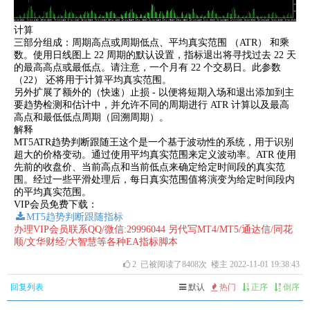
计算
三部分组成：周期高点或周期低点、平均真实范围 （ATR） 和乘
数。使用日线图上 22 周期的默认设置，指标退出将寻找过去 22 天
的最高高点或最低点。请注意，一个月有 22 个交易日。此参数
（22） 还将用于计算平均真实范围。
另外扩展了额外的（快速）止损 - 以便将短期入场和退出添加到主
要趋势检测和估计中，并允许不同的周期进行 ATR 计算以及最高
高点和最低低点周期（回溯周期）。
解释
MT5ATR趋势判断跟随王这个是一个基于波动性的系统，用于识别
超大的价格变动。通过使用平均真实范围来定义波动率。ATR 使用
先前的收盘价、当前高点和当前低点来确定给定时间段的真实范
围。经过一些平滑处理后，每日真实范围值将演变为给定时间段内
的平均真实范围。
VIP会员免费下载：
MT5趋势判断跟随指标
办理VIP会员联系QQ/微信:29996044 另代写MT4/MT5/通达信/同花
顺/文华财经/大智慧等各种EA指标脚本
2
已被阅读了8408次 楼主 2022-11-01 19:38:43
回复列表
默认
热门
正序
倒序