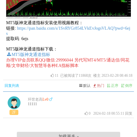
MT5版神龙通道指标安装使用视频教程：
链接:
https://pan.baidu.com/s/1SvRYGr854LVkEvJogsVLAQ?pwd=6ej
s
提取码: 6ejs
MT5版神龙通道指标下载：
MT5版神龙通道指标
办理VIP会员联系QQ/微信:29996044 另代写MT4/MT5/通达信/同花
顺/文华财经/大智慧等各种EA指标脚本
11
已被阅读了11868次 楼主 2023-02-28 08:46:18
回复列表
默认
热门
正序
倒序
环世老高
Lv0
11111
2F
0
2024-02-18 00:55:11
回复
加载更多 »