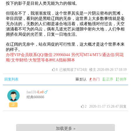
投下的影子是目前人类无能为力的领域。
但现在不了，我渐渐发现，这个世界其实是一片阴云密布的荒滩，
举目四望，看到的是黑暗辽阔的无奈，这世界上大多数事情就是毫
无办法的，无数的人们都是凑合地活着，或者勉强对付过去，天空
汹涌着不可为的乌云，偶有几道光芒从缝隙中射向大地，人们争相
拥挤在局促的光芒里，日复一日地生活。
在辽阔的无奈中，站在局促的可行性里，这大概才是这个世界本来
的样子。
办理VIP会员联系QQ/微信:29996044 另代写MT4/MT5/通达信/同花
顺/文华财经/大智慧等各种EA指标脚本
8
已被阅读了6724次 楼主 2020-09-26 17:18:19
回复列表
默认
热门
正序
倒序
fan1314
Lv0
经典666666
2F
2
2020-11-17 15:28:47
回复
加载更多 »